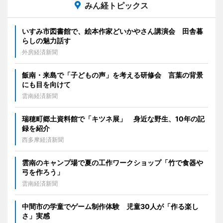
みん経トピックス
いすみ市図書館で、絵本作家どいかやさん講演会 田舎暮
らしの魅力話す
外房経済新聞
飯南・来島で「子どもの声」を考える研修会 言葉の背景
にも目を向けて
雲南経済新聞
瑞穂町郷土資料館で「キツネ展」 身近な野生、10年の記
録を紹介
西多摩経済新聞
雲南のキャンプ場で夏の工作ワークショップ「竹で食器や
弓を作ろう」
雲南経済新聞
中間市の学童でゲーム制作体験 児童30人が「作る楽し
さ」実感