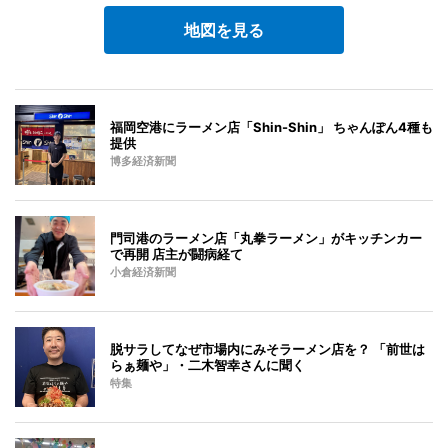
地図を見る
福岡空港にラーメン店「Shin-Shin」 ちゃんぽん4種も
提供
博多経済新聞
門司港のラーメン店「丸拳ラーメン」がキッチンカー
で再開 店主が闘病経て
小倉経済新聞
脱サラしてなぜ市場内にみそラーメン店を？ 「前世は
らぁ麺や」・二木智幸さんに聞く
特集