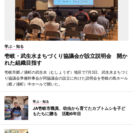
学ぶ・知る
壱岐・武生水まちづくり協議会が設立説明会 開か
れた組織目指す
壱岐市郷ノ浦町の武生水（むしょうず）地区で7月3日、武生水まちづく
り協議会準備幹事会が同協議会の設立に向けた説明会を壱岐の島ホール
（郷ノ浦町）中ホールで開いた。
学ぶ・知る
JA壱岐市職員、幼虫から育てたカブトムシを子ど
もたちに贈る 活動6年目