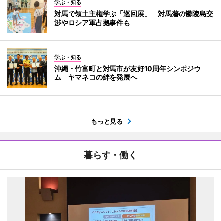
学ぶ・知る
対馬で領土主権学ぶ「巡回展」 対馬藩の鬱陵島交
渉やロシア軍占拠事件も
学ぶ・知る
沖縄・竹富町と対馬市が友好10周年シンポジウ
ム ヤマネコの絆を発展へ
もっと見る
暮らす・働く