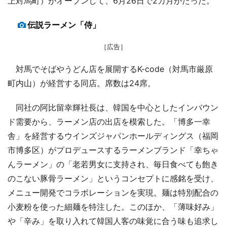
上対馬町）がオープンして、6月26日で2カ月がたった。
伝説ラーメン「侍」
［広告］
対馬でそばやうどん店を展開するK-code（対馬市厳原
町内山）が経営する同店。席数は24席。
同社の阿比留幸輝社長は、韓国を中心としたインバウン
ド需要から、ラーメン店の出店を模索した。「博多一幸
舎」を経営するウインズジャパンホールディングス（福岡
市博多区）がプロデュースするラーメンブランド「幸ちゃ
んラーメン」の「老若男女に支持され、毎日食べても飽き
のこない豚骨ラーメン」というコンセプトに感銘を受け、
メニュー開発でコラボレーションを実現。麺は特別配合の
小麦粉を使った細麺を特注した。このほか、「薄味好み」
や「辛み」を取り入れて韓国人客の味覚に合う味も追求し