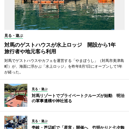
見る・遊ぶ
対馬のゲストハウスが水上ロッジ 開設から1年
旅行者や地元客ら利用
対馬でゲストハウスやカフェを運営する「やまぼうし」（対馬市美津島
町）が、海面に浮かぶ「水上ロッジ」を昨年8月1日にオープンして1年
が経った。
見る・遊ぶ
対馬リゾートでプライベートクルーズが始動 明治
の軍事遺構や神社巡る
見る・遊ぶ
壱岐・芦辺町で「星宵」開催へ 竹明かりと七夕飾