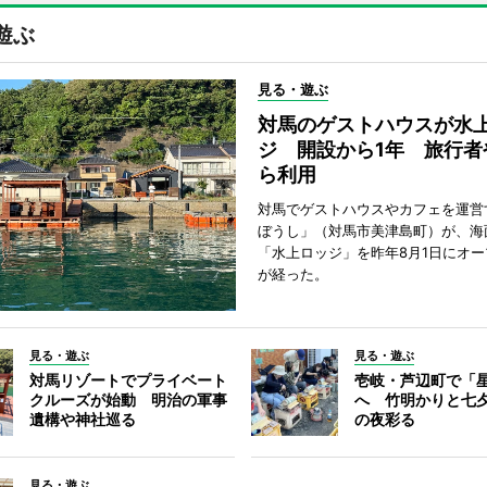
遊ぶ
見る・遊ぶ
対馬のゲストハウスが水
ジ 開設から1年 旅行者
ら利用
対馬でゲストハウスやカフェを運営
ぼうし」（対馬市美津島町）が、海
「水上ロッジ」を昨年8月1日にオー
が経った。
見る・遊ぶ
見る・遊ぶ
対馬リゾートでプライベート
壱岐・芦辺町で「
クルーズが始動 明治の軍事
へ 竹明かりと七
遺構や神社巡る
の夜彩る
見る・遊ぶ