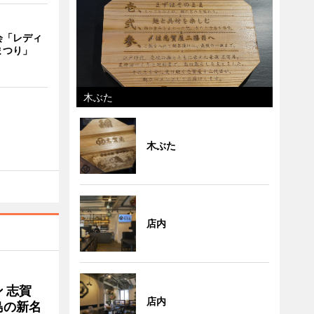
会「レディ
まつり」
木ぶた
木ぶた
店内
 志賀
店内
島の新名