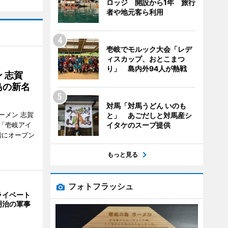
ロッジ 開設から1年 旅行
者や地元客ら利用
壱岐でモルック大会「レデ
ィスカップ、おとこまつ
り」 島内外94人が熱戦
 志賀
島の新名
対馬「対馬うどん いのも
ーメン 志賀
と」 あごだしと対馬産シ
「壱岐アイ
イタケのスープ提供
階にオープン
もっと見る
フォトフラッシュ
ライベート
明治の軍事