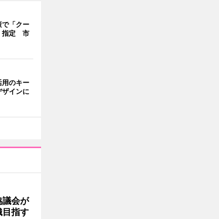
策で「クー
」指定 市
活用のキー
デザインに
協議会が
織目指す