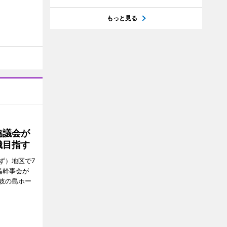
もっと見る
協議会が
織目指す
ず）地区で7
備幹事会が
岐の島ホー