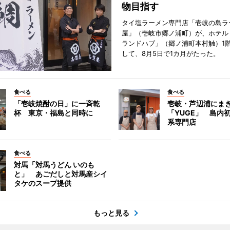
物目指す
タイ塩ラーメン専門店「壱岐の島ラ
屋」（壱岐市郷ノ浦町）が、ホテル
ランドハブ」（郷ノ浦町本村触）1
して、8月5日で1カ月がたった。
食べる
食べる
「壱岐焼酎の日」に一斉乾
壱岐・芦辺浦にま
杯 東京・福島と同時に
「YUGE」 島内
系専門店
食べる
対馬「対馬うどん いのも
と」 あごだしと対馬産シイ
タケのスープ提供
もっと見る