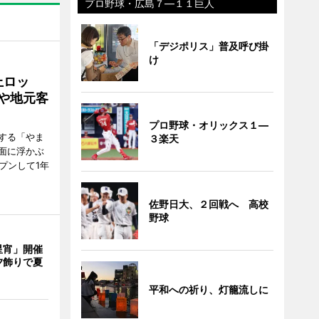
プロ野球・広島７―１１巨人
「デジポリス」普及呼び掛
け
上ロッ
や地元客
プロ野球・オリックス１―
する「やま
３楽天
面に浮かぶ
プンして1年
佐野日大、２回戦へ 高校
野球
星宵」開催
夕飾りで夏
平和への祈り、灯籠流しに