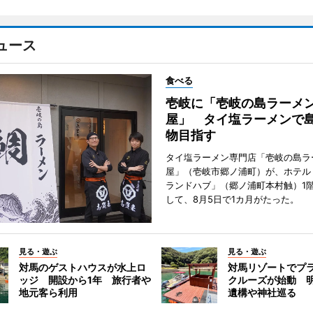
ュース
食べる
壱岐に「壱岐の島ラーメン
屋」 タイ塩ラーメンで
物目指す
タイ塩ラーメン専門店「壱岐の島ラ
屋」（壱岐市郷ノ浦町）が、ホテル
ランドハブ」（郷ノ浦町本村触）1
して、8月5日で1カ月がたった。
見る・遊ぶ
見る・遊ぶ
対馬のゲストハウスが水上ロ
対馬リゾートでプ
ッジ 開設から1年 旅行者や
クルーズが始動 
地元客ら利用
遺構や神社巡る