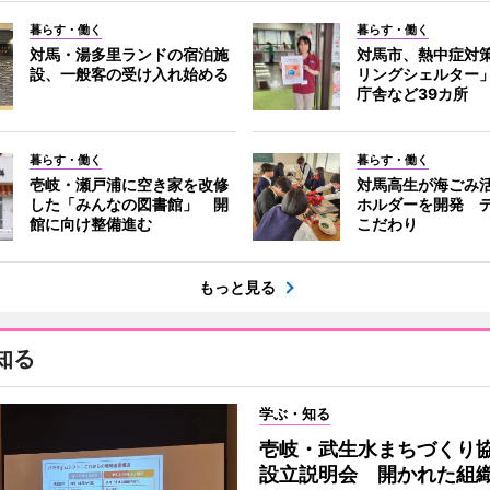
暮らす・働く
暮らす・働く
対馬・湯多里ランドの宿泊施
対馬市、熱中症対
設、一般客の受け入れ始める
リングシェルター
庁舎など39カ所
暮らす・働く
暮らす・働く
壱岐・瀬戸浦に空き家を改修
対馬高生が海ごみ
した「みんなの図書館」 開
ホルダーを開発 
館に向け整備進む
こだわり
もっと見る
知る
学ぶ・知る
壱岐・武生水まちづくり
設立説明会 開かれた組