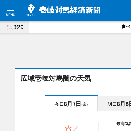
食べ
36°C
広域壱岐対馬圏の天気
8月7日
8月8
今日
明日
(金)
最高気