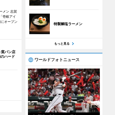
ーメン 志賀
「壱岐アイ
階にオープン
特製鯛塩ラーメン
もっと見る
き窯パン店
初のハード
ワールドフォトニュース