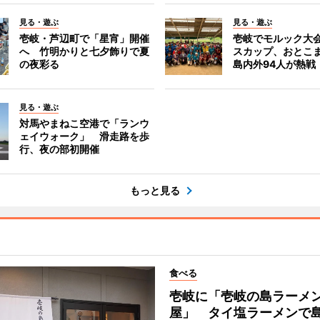
見る・遊ぶ
見る・遊ぶ
壱岐・芦辺町で「星宵」開催
壱岐でモルック大
へ 竹明かりと七夕飾りで夏
スカップ、おとこ
の夜彩る
島内外94人が熱戦
見る・遊ぶ
対馬やまねこ空港で「ランウ
ェイウォーク」 滑走路を歩
行、夜の部初開催
もっと見る
食べる
壱岐に「壱岐の島ラーメン
屋」 タイ塩ラーメンで